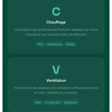
C
Chauffage
Conception de systèmes performants adaptés au climat
valaisan et aux besoins réels du bâtiment.
PAC
Géothermie
Pellets
V
Ventilation
Planification de solutions de ventilation efficaces pour un
air sain, contrôlé et conforme.
VMC
Double flux
Qualité air